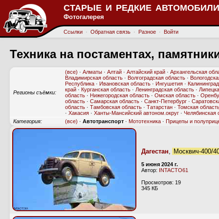
СТАРЫЕ И РЕДКИЕ АВТОМОБИЛИ
Фотогалерея
Ссылки
·
Обратная связь
·
Разное
·
Войти
Техника на постаментах, памятник
(все)
·
Алматы
·
Алтай
·
Алтайский край
·
Архангельская обл
Владимирская область
·
Волгоградская область
·
Вологодска
Республика
·
Ивановская область
·
Ингушетия
·
Калининград
край
·
Курганская область
·
Ленинградская область
·
Липецка
Регионы съёмки:
область
·
Нижегородская область
·
Омская область
·
Оренбу
область
·
Самарская область
·
Санкт-Петербург
·
Саратовск
область
·
Тамбовская область
·
Татарстан
·
Томская област
·
Хакасия
·
Ханты-Мансийский автоном.округ
·
Челябинская 
Категория:
(все)
·
Автотранспорт
·
Мототехника
·
Прицепы и полуприц
Дагестан
,
Москвич-400/4
5 июня 2024 г.
Автор:
INTACTO61
Просмотров: 19
345 КБ