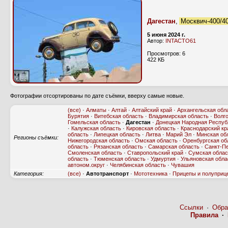
Дагестан
,
Москвич-400/4
5 июня 2024 г.
Автор:
INTACTO61
Просмотров: 6
422 КБ
Фотографии отсортированы по дате съёмки, вверху самые новые.
(все)
·
Алматы
·
Алтай
·
Алтайский край
·
Архангельская обл
Бурятия
·
Витебская область
·
Владимирская область
·
Волг
Гомельская область
·
Дагестан
·
Донецкая Народная Респуб
·
Калужская область
·
Кировская область
·
Краснодарский кр
область
·
Липецкая область
·
Литва
·
Марий Эл
·
Минская об
Регионы съёмки:
Нижегородская область
·
Омская область
·
Оренбургская об
область
·
Рязанская область
·
Самарская область
·
Санкт-П
Смоленская область
·
Ставропольский край
·
Сумская облас
область
·
Тюменская область
·
Удмуртия
·
Ульяновская обла
автоном.округ
·
Челябинская область
·
Чувашия
Категория:
(все)
·
Автотранспорт
·
Мототехника
·
Прицепы и полуприц
Ссылки
·
Обра
Правила
·