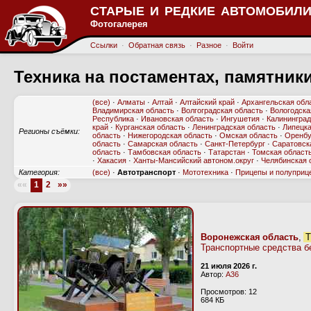
СТАРЫЕ И РЕДКИЕ АВТОМОБИЛИ
Фотогалерея
Ссылки
·
Обратная связь
·
Разное
·
Войти
Техника на постаментах, памятник
(все)
·
Алматы
·
Алтай
·
Алтайский край
·
Архангельская обл
Владимирская область
·
Волгоградская область
·
Вологодска
Республика
·
Ивановская область
·
Ингушетия
·
Калининград
край
·
Курганская область
·
Ленинградская область
·
Липецка
Регионы съёмки:
область
·
Нижегородская область
·
Омская область
·
Оренбу
область
·
Самарская область
·
Санкт-Петербург
·
Саратовск
область
·
Тамбовская область
·
Татарстан
·
Томская област
·
Хакасия
·
Ханты-Мансийский автоном.округ
·
Челябинская 
Категория:
(все)
·
Автотранспорт
·
Мототехника
·
Прицепы и полуприц
««
1
2
»»
Воронежская область
,
Т
Транспортные средства б
21 июля 2026 г.
Автор:
А36
Просмотров: 12
684 КБ