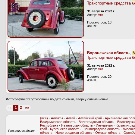
Транспортные средства б
31 августа 2022 г.
Автор:
Vrn
Просмотров: 13
481 КБ
Воронежская область
,
М
Транспортные средства б
31 августа 2022 г.
Автор:
Vrn
Просмотров: 20
434 КБ
Фотографии отсортированы по дате съёмки, вверху самые новые.
««
1
2
»»
(все)
·
Алматы
·
Алтай
·
Алтайский край
·
Архангельская обл
Владимирская область
·
Волгоградская область
·
Вологодска
Республика
·
Ивановская область
·
Ингушетия
·
Калининград
край
·
Курганская область
·
Ленинградская область
·
Липецка
Регионы съёмки:
область
·
Нижегородская область
·
Омская область
·
Оренбу