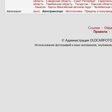
область
·
Самарская область
·
Санкт-Петербург
·
Саратовск
область
·
Тамбовская область
·
Татарстан
·
Томская област
·
Хакасия
·
Ханты-Мансийский автоном.округ
·
Челябинская 
Категория:
(все)
·
Автотранспорт
·
Мототехника
·
Прицепы и полуприц
Ссылки
·
Обра
Правила
·
© Администрация OLDCARFOTO 
Использование фотографий и иных материалов, опубликован