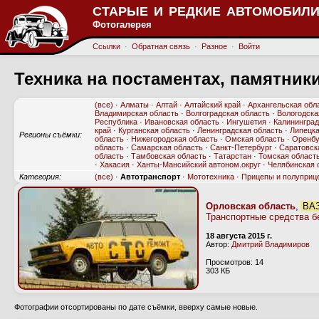
СТАРЫЕ И РЕДКИЕ АВТОМОБИЛИ
Фотогалерея
Ссылки
·
Обратная связь
·
Разное
·
Войти
Техника на постаментах, памятник
(все)
·
Алматы
·
Алтай
·
Алтайский край
·
Архангельская обл
Владимирская область
·
Волгоградская область
·
Вологодска
Республика
·
Ивановская область
·
Ингушетия
·
Калининград
край
·
Курганская область
·
Ленинградская область
·
Липецка
Регионы съёмки:
область
·
Нижегородская область
·
Омская область
·
Оренбу
область
·
Самарская область
·
Санкт-Петербург
·
Саратовск
область
·
Тамбовская область
·
Татарстан
·
Томская област
·
Хакасия
·
Ханты-Мансийский автоном.округ
·
Челябинская 
Категория:
(все)
·
Автотранспорт
·
Мототехника
·
Прицепы и полуприц
Орловская область
,
ВАЗ
Транспортные средства б
18 августа 2015 г.
Автор:
Дмитрий Владимиров
Просмотров: 14
303 КБ
Фотографии отсортированы по дате съёмки, вверху самые новые.