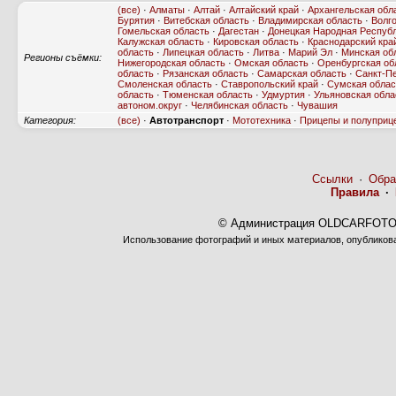
(все)
·
Алматы
·
Алтай
·
Алтайский край
·
Архангельская обл
Бурятия
·
Витебская область
·
Владимирская область
·
Волг
Гомельская область
·
Дагестан
·
Донецкая Народная Респуб
Калужская область
·
Кировская область
·
Краснодарский кра
область
·
Липецкая область
·
Литва
·
Марий Эл
·
Минская об
Регионы съёмки:
Нижегородская область
·
Омская область
·
Оренбургская об
область
·
Рязанская область
·
Самарская область
·
Санкт-П
Смоленская область
·
Ставропольский край
·
Сумская облас
область
·
Тюменская область
·
Удмуртия
·
Ульяновская обла
автоном.округ
·
Челябинская область
·
Чувашия
Категория:
(все)
·
Автотранспорт
·
Мототехника
·
Прицепы и полуприц
Ссылки
·
Обра
Правила
·
© Администрация OLDCARFOTO 
Использование фотографий и иных материалов, опубликован