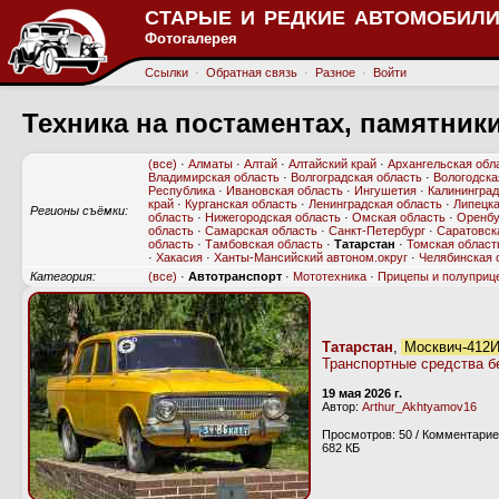
СТАРЫЕ И РЕДКИЕ АВТОМОБИЛИ
Фотогалерея
Ссылки
·
Обратная связь
·
Разное
·
Войти
Техника на постаментах, памятник
(все)
·
Алматы
·
Алтай
·
Алтайский край
·
Архангельская обл
Владимирская область
·
Волгоградская область
·
Вологодска
Республика
·
Ивановская область
·
Ингушетия
·
Калининград
край
·
Курганская область
·
Ленинградская область
·
Липецка
Регионы съёмки:
область
·
Нижегородская область
·
Омская область
·
Оренбу
область
·
Самарская область
·
Санкт-Петербург
·
Саратовск
область
·
Тамбовская область
·
Татарстан
·
Томская област
·
Хакасия
·
Ханты-Мансийский автоном.округ
·
Челябинская 
Категория:
(все)
·
Автотранспорт
·
Мототехника
·
Прицепы и полуприц
Татарстан
,
Москвич-412И
Транспортные средства б
19 мая 2026 г.
Автор:
Arthur_Akhtyamov16
Просмотров: 50 / Комментарие
682 КБ