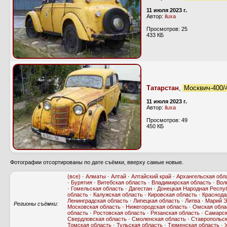
11 июля 2023 г.
Автор:
iluxa
Просмотров: 25
433 КБ
Татарстан
,
Москвич-400/
11 июля 2023 г.
Автор:
iluxa
Просмотров: 49
450 КБ
Фотографии отсортированы по дате съёмки, вверху самые новые.
(все)
·
Алматы
·
Алтай
·
Алтайский край
·
Архангельская обл
·
Бурятия
·
Витебская область
·
Владимирская область
·
Вол
·
Гомельская область
·
Дагестан
·
Донецкая Народная Респу
область
·
Калужская область
·
Кировская область
·
Краснода
Ленинградская область
·
Липецкая область
·
Литва
·
Марий 
Регионы съёмки:
Московская область
·
Нижегородская область
·
Омская обла
область
·
Ростовская область
·
Рязанская область
·
Самарск
Свердловская область
·
Смоленская область
·
Ставропольск
Томская область
·
Тульская область
·
Тюменская область
·