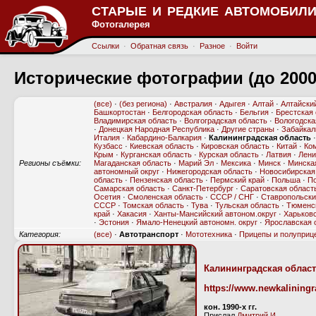
СТАРЫЕ И РЕДКИЕ АВТОМОБИЛИ
Фотогалерея
Ссылки
·
Обратная связь
·
Разное
·
Войти
Исторические фотографии (до 2000
(все)
·
(без региона)
·
Австралия
·
Адыгея
·
Алтай
·
Алтайски
Башкортостан
·
Белгородская область
·
Бельгия
·
Брестская
Владимирская область
·
Волгоградская область
·
Вологодска
·
Донецкая Народная Республика
·
Другие страны
·
Забайкал
Италия
·
Кабардино-Балкария
·
Калининградская область
Кузбасс
·
Киевская область
·
Кировская область
·
Китай
·
Ко
Крым
·
Курганская область
·
Курская область
·
Латвия
·
Лени
Регионы съёмки:
Магаданская область
·
Марий Эл
·
Мексика
·
Минск
·
Минска
автономный округ
·
Нижегородская область
·
Новосибирская
область
·
Пензенская область
·
Пермский край
·
Польша
·
По
Самарская область
·
Санкт-Петербург
·
Саратовская област
Осетия
·
Смоленская область
·
СССР / СНГ
·
Ставропольски
СССР
·
Томская область
·
Тува
·
Тульская область
·
Тюменск
край
·
Хакасия
·
Ханты-Мансийский автоном.округ
·
Харьковс
·
Эстония
·
Ямало-Ненецкий автономн. округ
·
Ярославская 
Категория:
(все)
·
Автотранспорт
·
Мототехника
·
Прицепы и полуприц
Калининградская облас
https://www.newkalining
кон. 1990-х гг.
Прислал
Дмитрий И