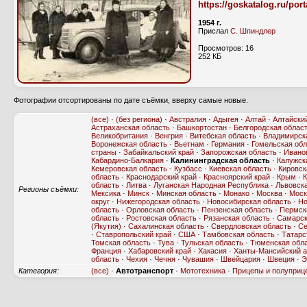
https://goskatalog.ru/por
1954 г.
Прислал
С. Шпиндлер
Просмотров: 16
252 КБ
Фотографии отсортированы по дате съёмки, вверху самые новые.
(все)
·
(без региона)
·
Австралия
·
Адыгея
·
Алтай
·
Алтайски
Астраханская область
·
Башкортостан
·
Белгородская облас
Великобритания
·
Венгрия
·
Витебская область
·
Владимирск
Воронежская область
·
Вьетнам
·
Германия
·
Гомельская обл
страны
·
Забайкальский край
·
Запорожская область
·
Ивано
Кабардино-Балкария
·
Калининградская область
·
Калужск
Кемеровская область - Кузбасс
·
Киевская область
·
Кировск
область
·
Краснодарский край
·
Красноярский край
·
Крым
·
К
область
·
Литва
·
Луганская Народная Республика
·
Львовск
Регионы съёмки:
Мексика
·
Минск
·
Минская область
·
Монако
·
Москва
·
Моск
округ
·
Нижегородская область
·
Новосибирская область
·
Но
область
·
Орловская область
·
Пензенская область
·
Пермск
область
·
Ростовская область
·
Рязанская область
·
Самарск
(Якутия)
·
Сахалинская область
·
Свердловская область
·
Се
·
Ставропольский край
·
США
·
Тамбовская область
·
Татарс
Томская область
·
Тува
·
Тульская область
·
Тюменская обл
Франция
·
Хабаровский край
·
Хакасия
·
Ханты-Мансийский а
область
·
Чехия
·
Чечня
·
Чувашия
·
Швейцария
·
Швеция
·
Э
Категория:
(все)
·
Автотранспорт
·
Мототехника
·
Прицепы и полуприц