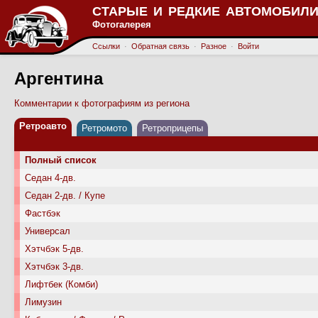
СТАРЫЕ И РЕДКИЕ АВТОМОБИЛИ
Фотогалерея
Ссылки
·
Обратная связь
·
Разное
·
Войти
Аргентина
Комментарии к фотографиям из региона
Ретроавто
Ретромото
Ретроприцепы
Полный список
Седан 4-дв.
Седан 2-дв. / Купе
Фастбэк
Универсал
Хэтчбэк 5-дв.
Хэтчбэк 3-дв.
Лифтбек (Комби)
Лимузин