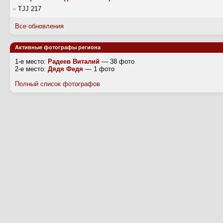
»
TJJ 217
Все обновления
Активные фотографы региона
1-е место:
Радеев Виталий
— 38 фото
2-е место:
Дядя Федя
— 1 фото
Полный список фотографов