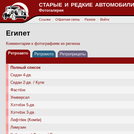
СТАРЫЕ И РЕДКИЕ АВТОМОБИЛИ
Фотогалерея
Ссылки
·
Обратная связь
·
Разное
·
Войти
Египет
Комментарии к фотографиям из региона
Ретроавто
Ретромото
Ретроприцепы
Полный список
Седан 4-дв.
Седан 2-дв. / Купе
Фастбэк
Универсал
Хэтчбэк 5-дв.
Хэтчбэк 3-дв.
Лифтбек (Комби)
Лимузин