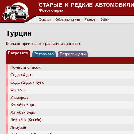
СТАРЫЕ И РЕДКИЕ АВТОМОБИЛИ
Фотогалерея
Ссылки
·
Обратная связь
·
Разное
·
Войти
Турция
Комментарии к фотографиям из региона
Ретроавто
Ретромото
Ретроприцепы
Полный список
Седан 4-дв.
Седан 2-дв. / Купе
Фастбэк
Универсал
Хэтчбэк 5-дв.
Хэтчбэк 3-дв.
Лифтбек (Комби)
Лимузин