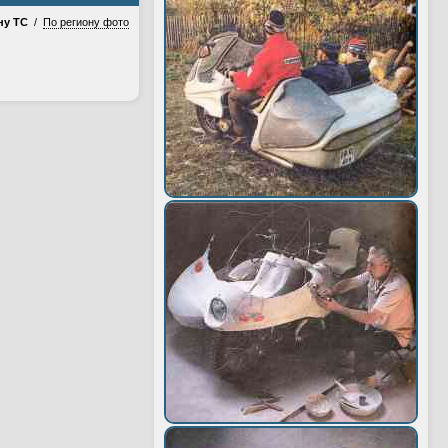
ну ТС
/
По региону фото