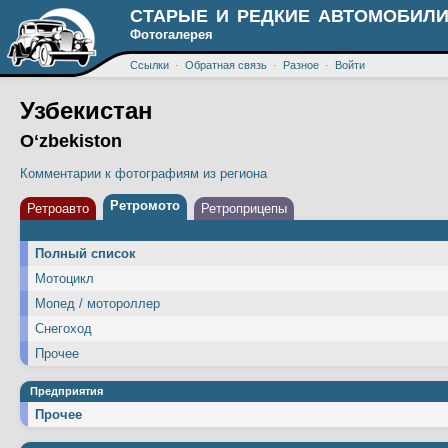
СТАРЫЕ И РЕДКИЕ АВТОМОБИЛИ
Фотогалерея
Ссылки
·
Обратная связь
·
Разное
·
Войти
Узбекистан
Oʻzbekiston
Комментарии к фотографиям из региона
Ретромото
Ретроавто
Ретроприцепы
Полный список
Мотоцикл
Мопед / мотороллер
Снегоход
Прочее
Предприятия
Прочее