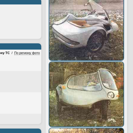
ону ТС
/
По региону фото