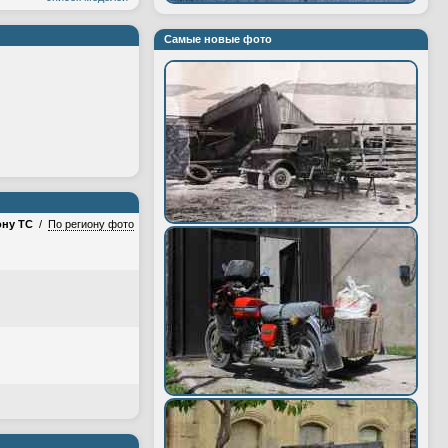
Самые новые фото
ону ТС
/
По региону фото