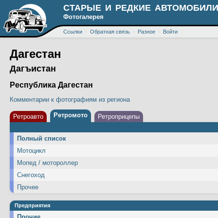
СТАРЫЕ И РЕДКИЕ АВТОМОБИЛИ
Фотогалерея
Ссылки
·
Обратная связь
·
Разное
·
Войти
Дагестан
Дагъистан
Республика Дагестан
Комментарии к фотографиям из региона
Ретромото
Ретроавто
Ретроприцепы
Полный список
Мотоцикл
Мопед / мотороллер
Снегоход
Прочее
Предприятия
Прочие