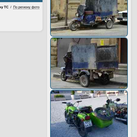
ну ТС
/
По региону фото