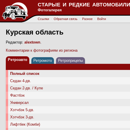
СТАРЫЕ И РЕДКИЕ АВТОМОБИЛИ
Фотогалерея
Ссылки
·
Обратная связь
·
Разное
·
Войти
Курская область
Редактор:
alextown
.
Комментарии к фотографиям из региона
Ретроавто
Ретромото
Ретроприцепы
Полный список
Седан 4-дв.
Седан 2-дв. / Купе
Фастбэк
Универсал
Хэтчбэк 5-дв.
Хэтчбэк 3-дв.
Лифтбек (Комби)