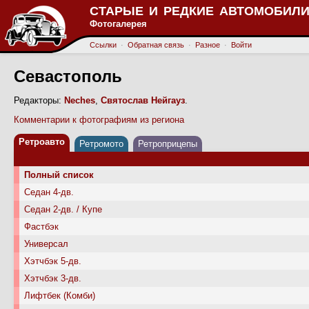
СТАРЫЕ И РЕДКИЕ АВТОМОБИЛИ
Фотогалерея
Ссылки
·
Обратная связь
·
Разное
·
Войти
Севастополь
Редакторы:
Neches
,
Святослав Нейгауз
.
Комментарии к фотографиям из региона
Ретроавто
Ретромото
Ретроприцепы
Полный список
Седан 4-дв.
Седан 2-дв. / Купе
Фастбэк
Универсал
Хэтчбэк 5-дв.
Хэтчбэк 3-дв.
Лифтбек (Комби)