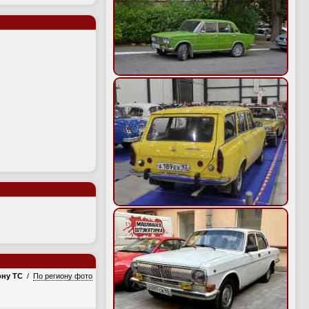
ону ТС
/
По региону фото