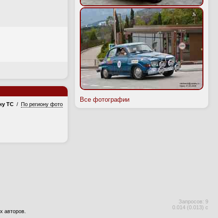
Все фотографии
ну ТС
/
По региону фото
Запросов: 9
0.014 (0.013) с
х авторов.