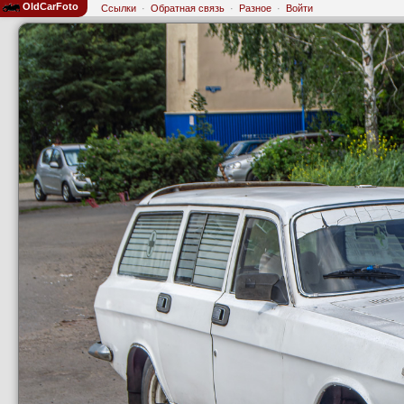
OldCarFoto
Ссылки
·
Обратная связь
·
Разное
·
Войти