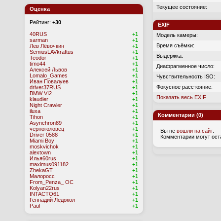
Текущее состояние:
Оценка
Рейтинг:
+30
EXIF
40RUS
+1
Модель камеры:
sarman
+1
Время съёмки:
Лев Лёвочкин
+1
SemiusLAVkraftus
+1
Выдержка:
Teodor
+1
timo44
+1
Диафрагменное число:
Алексей Львов
+1
Lomalo_Games
+1
Чувствительность ISO:
Иван Повалуев
+1
Фокусное расстояние:
driver37RUS
+1
BMW VI2
+1
Показать весь EXIF
klaudier
+1
Night Crawler
+1
iluxa
+1
Комментарии (0)
Tihon
+1
Asynchron89
+1
черноголовец
+1
Вы не
вошли на сайт
.
Driver 0588
+1
Комментарии могут ост
Miami Boy
+1
moskvichok
+1
alextown
+1
Илья60rus
+1
maximus091182
+1
ZhekaGT
+1
Малоросс
+1
From_Penza_ OC
+1
Kolyan22rus
+1
INTACTO61
+1
Геннадий Ледокол
+1
Paul
+1