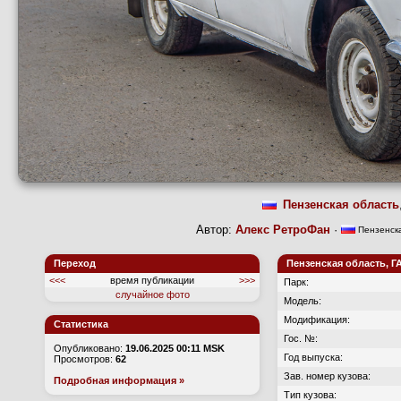
Пензенская область
Автор:
Алекс РетроФан
·
Пензенска
Переход
Пензенская область, ГА
<<<
время публикации
>>>
Парк:
случайное фото
Модель:
Модификация:
Статистика
Гос. №:
Опубликовано:
19.06.2025 00:11 MSK
Год выпуска:
Просмотров:
62
Зав. номер кузова:
Подробная информация »
Тип кузова: