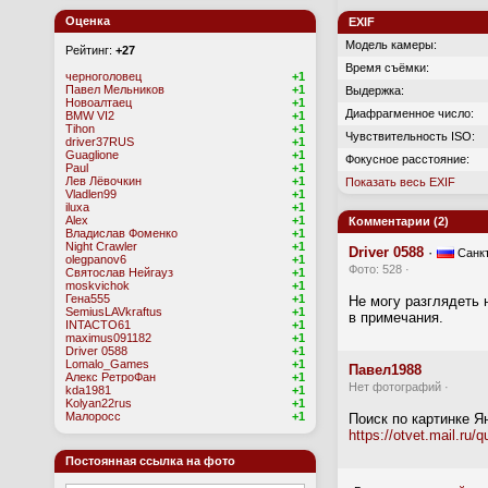
Оценка
EXIF
Модель камеры:
Рейтинг:
+27
Время съёмки:
черноголовец
+1
Павел Мельников
+1
Выдержка:
Новоалтаец
+1
Диафрагменное число:
BMW VI2
+1
Tihon
+1
Чувствительность ISO:
driver37RUS
+1
Guaglione
+1
Фокусное расстояние:
Paul
+1
Лев Лёвочкин
+1
Показать весь EXIF
Vladlen99
+1
iluxa
+1
Alex
+1
Комментарии (2)
Владислав Фоменко
+1
Night Crawler
+1
Driver 0588
·
Санкт
olegpanov6
+1
Фото: 528 ·
Святослав Нейгауз
+1
moskvichok
+1
Гена555
+1
Не могу разглядеть
SemiusLAVkraftus
+1
в примечания.
INTACTO61
+1
maximus091182
+1
Driver 0588
+1
Lomalo_Games
+1
Павел1988
Алекс РетроФан
+1
Нет фотографий ·
kda1981
+1
Kolyan22rus
+1
Малоросс
+1
Поиск по картинке Я
https://otvet.mail.ru
Постоянная ссылка на фото