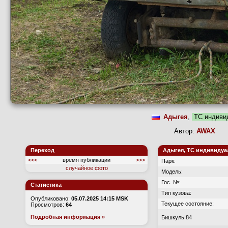
Адыгея
,
ТС индиви
Автор:
AWAX
Д
Переход
Адыгея, ТС индивидуа
<<<
время публикации
>>>
Парк:
случайное фото
Модель:
Гос. №:
Статистика
Тип кузова:
Опубликовано:
05.07.2025 14:15 MSK
Текущее состояние:
Просмотров:
64
Подробная информация »
Бишкуль 84