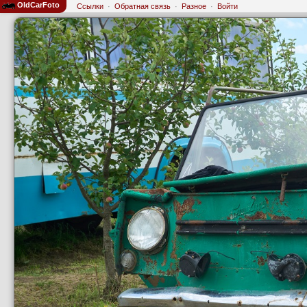
OldCarFoto
Ссылки
·
Обратная связь
·
Разное
·
Войти