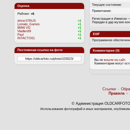
Текущее состояние:
Оценка
Примечание:
Рейтинг:
+6
Регистрация в Ижевске —
driver37RUS
+1
Передан в дар музею ко
Lomalo_Games
+1
BMW VI2
+1
Vladlen99
+1
EXIF
Paul
+1
INTACTO61
+1
Программное обеспечени
Постоянная ссылка на фото
Комментарии (0)
Вы не
вошли на сайт
.
Комментарии могут ост
Ссылки
·
Обра
Правила
·
© Администрация OLDCARFOTO 
Использование фотографий и иных материалов, опубликован