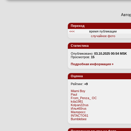
Авто
Переход
<<<
время публикации
случайное фото
Статистика
Опубликовано:
03.10.2025 00:54 MSK
Просмотров:
15
Подробная информация »
Оценка
Рейтинг:
+9
Miami Boy
Paul
From_Penza_ OC
kda1981
Kolyan22rus
Илья60rus
Малоросс
INTACTO61
Bumblebee