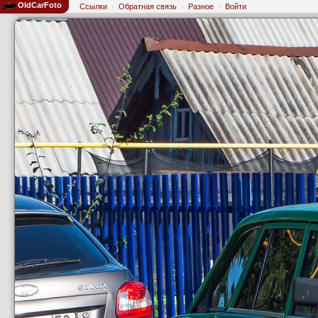
OldCarFoto
Ссылки
·
Обратная связь
·
Разное
·
Войти