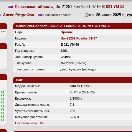
Пензенская область
, Иж-21251 Комби '81-97 №
Е 021 УМ 58
р:
Алекс РетроФан
·
Дата:
26 июля 2025 г., с
Пензенская область
Пензенская область, Иж-21251 Комби '81-97 № Е 021 УМ 58
>>>
Парк:
Прочие
Модель:
Иж-21251 Комби '81-97
Гос. №:
Е 021 УМ 58
Год выпуска:
1991
Зав. номер кузова:
284985
Тип кузова:
Лифтбек (Комби)
Текущее состояние:
действующий (на ходу)
EXIF
Модель камеры:
NIKON D3200
+1
Время съёмки:
26.07.2025 16:29
+1
Выдержка:
1/1000 с
+1
+1
Диафрагменное число:
7.1
+1
+1
Чувствительность ISO:
200
+1
+1
Фокусное расстояние:
52 мм
+1
Показать весь EXIF