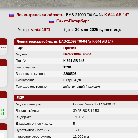
Ленинградская область
, ВАЗ-21099 '90-04 №
К 644 АВ 147
Санкт-Петербург
Автор:
vinial1971
Дата:
30 мая 2025 г., пятница
Ленинградская область, ВАЗ-21099 '90-04 № К 644 АВ 147
>>>
Парк:
Прочие
Модель:
ВАЗ-21099 '90-04
Гос. №:
К 644 АВ 147
Год выпуска:
1998
Зав. номер кузова:
2366503
Тип кузова:
Седан 4-дв.
Текущее состояние:
действующий (на ходу)
EXIF
Модель камеры:
Canon PowerShot SX430 IS
+1
Время съёмки:
30.05.2025 14:53
+1
Выдержка:
1/100 с
Диафрагменное число:
5
Чувствительность ISO:
160
Фокусное расстояние:
12.063 мм