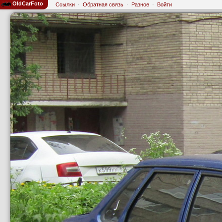
OldCarFoto
Ссылки
·
Обратная связь
·
Разное
·
Войти