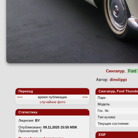
Сингапур
,
Ford 
Автор:
dinolippi
Да
Переход
Сингапур, Ford Thunder
<<<
время публикации
>>>
Парк:
случайное фото
Модель:
Гос. №:
Статистика
Тип кузова:
Лицензия:
BY
Текущее состояние:
Опубликовано:
09.11.2025 15:55 MSK
Просмотров:
7
EXIF