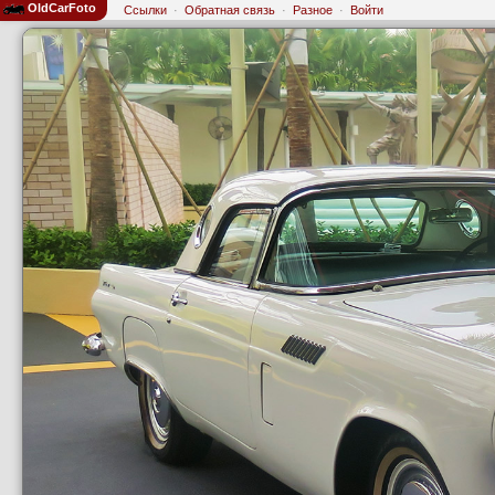
OldCarFoto
Ссылки
·
Обратная связь
·
Разное
·
Войти