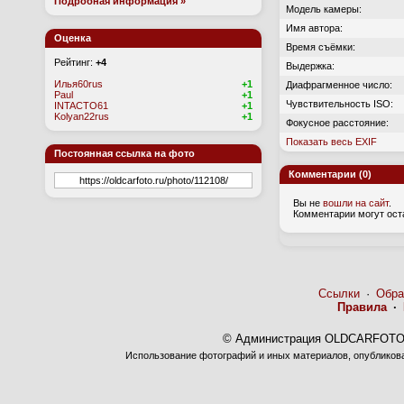
Подробная информация »
Модель камеры:
Имя автора:
Оценка
Время съёмки:
Рейтинг:
+4
Выдержка:
Илья60rus
+1
Диафрагменное число:
Paul
+1
Чувствительность ISO:
INTACTO61
+1
Kolyan22rus
+1
Фокусное расстояние:
Показать весь EXIF
Постоянная ссылка на фото
Комментарии (0)
Вы не
вошли на сайт
.
Комментарии могут ост
Ссылки
·
Обра
Правила
·
© Администрация OLDCARFOTO 
Использование фотографий и иных материалов, опубликован