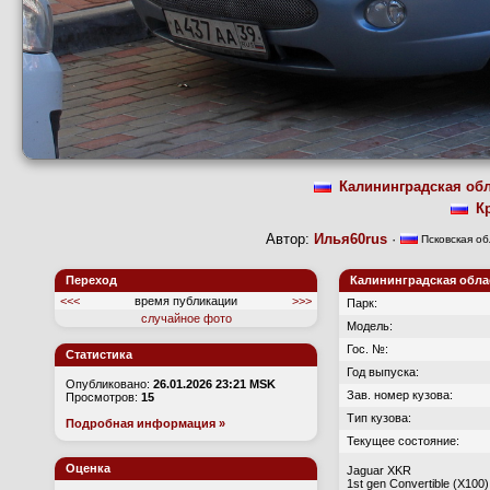
Калининградская об
К
Автор:
Илья60rus
·
Псковская об
Переход
Калининградская област
<<<
время публикации
>>>
Парк:
случайное фото
Модель:
Гос. №:
Статистика
Год выпуска:
Опубликовано:
26.01.2026 23:21 MSK
Зав. номер кузова:
Просмотров:
15
Тип кузова:
Подробная информация »
Текущее состояние:
Оценка
Jaguar XKR
1st gen Convertible (X100