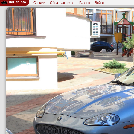
OldCarFoto
Ссылки
·
Обратная связь
·
Разное
·
Войти