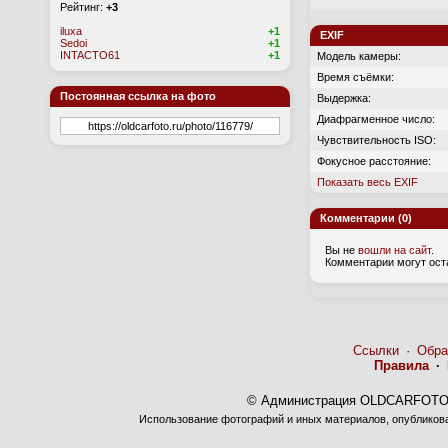
Рейтинг:
+3
iluxa
+1
EXIF
Sedoi
+1
INTACTO61
+1
Модель камеры:
Время съёмки:
Постоянная ссылка на фото
Выдержка:
Диафрагменное число:
Чувствительность ISO:
Фокусное расстояние:
Показать весь EXIF
Комментарии (0)
Вы не
вошли на сайт
.
Комментарии могут ост
Ссылки
·
Обра
Правила
·
© Администрация OLDCARFOTO 
Использование фотографий и иных материалов, опубликован