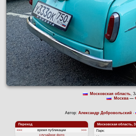
Московская область
, 
Москва
—
Автор:
Александр Добровольский
·
Переход
Московская область, З
<<<
время публикации
>>>
Парк:
случайное фото