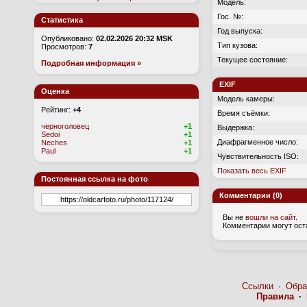
Модель:
Гос. №:
Статистика
Год выпуска:
Опубликовано:
02.02.2026 20:32 MSK
Тип кузова:
Просмотров:
7
Текущее состояние:
Подробная информация »
EXIF
Оценка
Модель камеры:
Рейтинг:
+4
Время съёмки:
черноголовец
+1
Выдержка:
Sedoi
+1
Диафрагменное число:
Neches
+1
Paul
+1
Чувствительность ISO:
Показать весь EXIF
Постоянная ссылка на фото
Комментарии (0)
Вы не
вошли на сайт
.
Комментарии могут ост
Ссылки
·
Обра
Правила
·