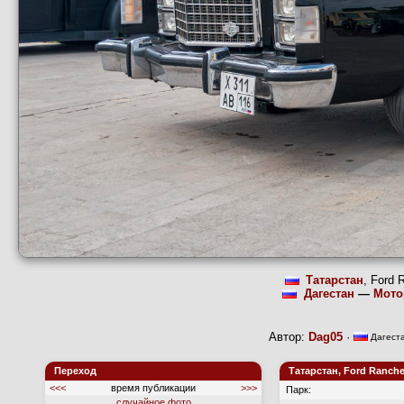
Татарстан
, Ford 
Дагестан
—
Мото
Автор:
Dag05
·
Дагест
Переход
Татарстан, Ford Ranche
<<<
время публикации
>>>
Парк:
случайное фото