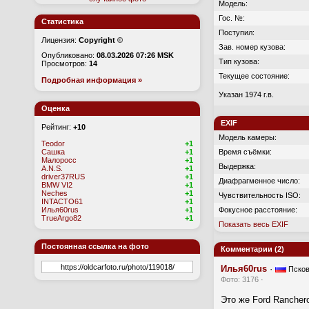
Модель:
Гос. №:
Статистика
Поступил:
Лицензия:
Copyright ©
Зав. номер кузова:
Опубликовано:
08.03.2026 07:26 MSK
Тип кузова:
Просмотров:
14
Текущее состояние:
Подробная информация »
Указан 1974 г.в.
Оценка
EXIF
Рейтинг:
+10
Модель камеры:
Teodor
+1
Сашка
+1
Время съёмки:
Малоросс
+1
Выдержка:
A.N.S.
+1
driver37RUS
+1
Диафрагменное число:
BMW VI2
+1
Neches
+1
Чувствительность ISO:
INTACTO61
+1
Илья60rus
+1
Фокусное расстояние:
TrueArgo82
+1
Показать весь EXIF
Постоянная ссылка на фото
Комментарии (2)
Илья60rus
·
Псков
Фото: 3176 ·
Это же Ford Rancher