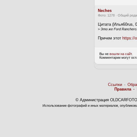
Neches
Фото: 1278 · Общий реда
Цитата (Илья60rus, 0
>
Это же Ford Ranchero
Причем этот
https://
Вы не
вошли на сайт
.
Комментарии могут ост
Ссылки
·
Обра
Правила
·
© Администрация OLDCARFOTO 
Использование фотографий и иных материалов, опубликован