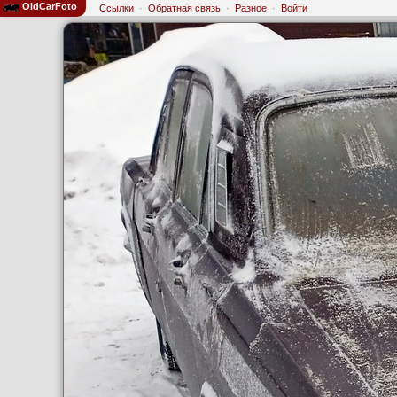
OldCarFoto
Ссылки
·
Обратная связь
·
Разное
·
Войти