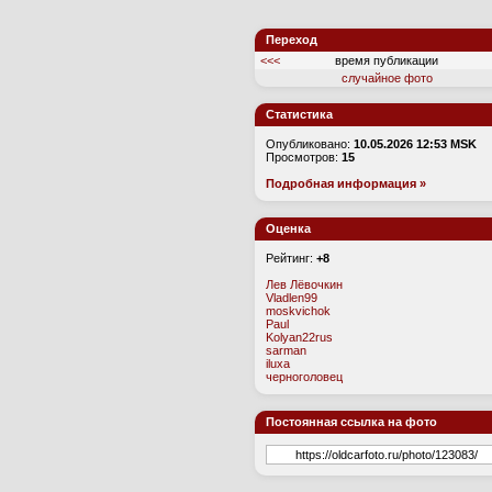
Переход
<<<
время публикации
случайное фото
Статистика
Опубликовано:
10.05.2026 12:53 MSK
Просмотров:
15
Подробная информация »
Оценка
Рейтинг:
+8
Лев Лёвочкин
Vladlen99
moskvichok
Paul
Kolyan22rus
sarman
iluxa
черноголовец
Постоянная ссылка на фото