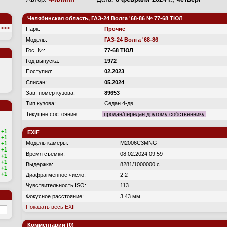
Челябинская область, ГАЗ-24 Волга '68-86 № 77-68 ТЮЛ
>>>
Парк:
Прочие
Модель:
ГАЗ-24 Волга '68-86
Гос. №:
77-68 ТЮЛ
Год выпуска:
1972
Поступил:
02.2023
Списан:
05.2024
Зав. номер кузова:
89653
Тип кузова:
Седан 4-дв.
Текущее состояние:
продан/передан другому собственнику
+1
EXIF
+1
Модель камеры:
M2006C3MNG
+1
+1
Время съёмки:
08.02.2024 09:59
+1
+1
Выдержка:
8281/1000000 с
+1
+1
Диафрагменное число:
2.2
Чувствительность ISO:
113
Фокусное расстояние:
3.43 мм
Показать весь EXIF
Комментарии (0)