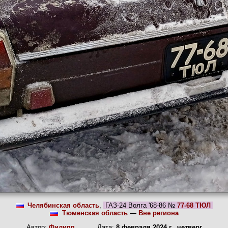
Челябинская область
,
ГАЗ-24 Волга '68-86 №
77-68 ТЮЛ
Тюменская область
—
Вне региона
Автор:
Филипп
Дата:
8 февраля 2024 г., четверг