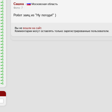
+1
Сашка
·
Московская область
+1
Фото: 7 ·
+1
+1
+1
Робот заяц из "Ну погоди!" )
+1
+1
+1
+1
Вы не
вошли на сайт
.
+1
Комментарии могут оставлять только зарегистрированные пользователи.
+1
+1
+1
+1
+1
+1
+1
+1
+1
+1
+1
+1
+1
+1
+1
+1
+1
+1