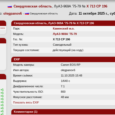
Свердловская область
, ЛуАЗ-969А '75-79 №
Х 713 СР 196
р:
olegpanov6
·
Дата:
11 октября 2025 г., су
Свердловская область
Свердловская область, ЛуАЗ-969А '75-79 № Х 713 СР 196
>>>
Парк:
Каменский м.о.
Модель:
ЛуАЗ-969А '75-79
Гос. №:
Х 713 СР 196
Тип кузова:
Самодельный
Текущее состояние:
действующий (на ходу)
EXIF
Модель камеры:
Canon EOS RP
Имя автора:
olegpanov6
Время съёмки:
11.10.2025 15:48
Выдержка:
1/640 с
Диафрагменное число:
7.1
+1
Чувствительность ISO:
800
+1
+1
Фокусное расстояние:
48 мм
+1
+1
Показать весь EXIF
+1
+1
+1
Комментарии (1)
+1