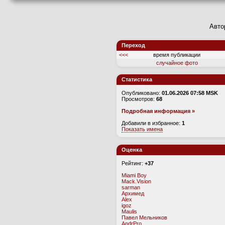
Авто
Переход
<<<
время публикации
случайное фото
Статистика
Опубликовано:
01.06.2026 07:58 MSK
Просмотров:
68
Подробная информация »
Добавили в избранное:
1
Показать имена
Оценка
Рейтинг:
+37
Miami Boy
Mack.Vision
sarman
Архимед
Alex
igoz
Maulis
Павел Мельников
AndrPro