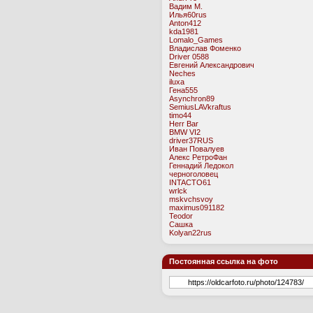
Вадим М.
Илья60rus
Anton412
kda1981
Lomalo_Games
Владислав Фоменко
Driver 0588
Евгений Александрович
Neches
iluxa
Гена555
Asynchron89
SemiusLAVkraftus
timo44
Herr Bar
BMW VI2
driver37RUS
Иван Повалуев
Алекс РетроФан
Геннадий Ледокол
черноголовец
INTACTO61
wrlck
mskvchsvoy
maximus091182
Teodor
Сашка
Kolyan22rus
Постоянная ссылка на фото