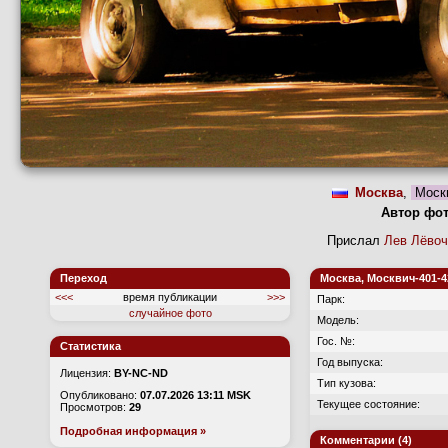
Москва
,
Москв
Автор фо
Прислал
Лев Лёвоч
Переход
Москва, Москвич-401-42
<<<
время публикации
>>>
Парк:
случайное фото
Модель:
Гос. №:
Статистика
Год выпуска:
Лицензия:
BY-NC-ND
Тип кузова:
Опубликовано:
07.07.2026 13:11 MSK
Текущее состояние:
Просмотров:
29
Подробная информация »
Комментарии (4)