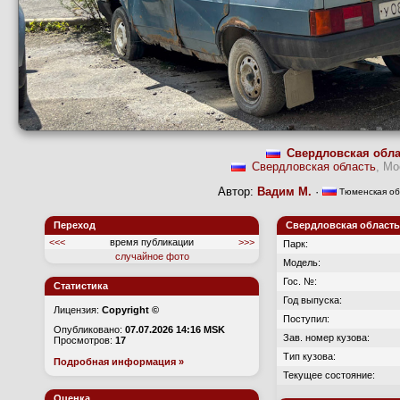
Свердловская обла
Свердловская область
, Мо
Автор:
Вадим М.
·
Тюменская об
Переход
Свердловская область,
<<<
время публикации
>>>
Парк:
случайное фото
Модель:
Гос. №:
Статистика
Год выпуска:
Лицензия:
Copyright ©
Поступил:
Опубликовано:
07.07.2026 14:16 MSK
Зав. номер кузова:
Просмотров:
17
Тип кузова:
Подробная информация »
Текущее состояние:
Оценка