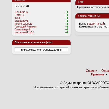
EXIF
Рейтинг:
+8
Программное обеспечени
Илья60rus
+1
ITatar_1
+1
Комментарии (0)
iluxa
+1
olegpanov6
+1
черноголовец
+1
Вы не
вошли на сайт
.
Геннадий Ледокол
+1
Комментарии могут ост
Александр 84
+1
maximus091182
+1
Постоянная ссылка на фото
Ссылки
·
Обра
Правила
·
© Администрация OLDCARFOTO 
Использование фотографий и иных материалов, опубликован