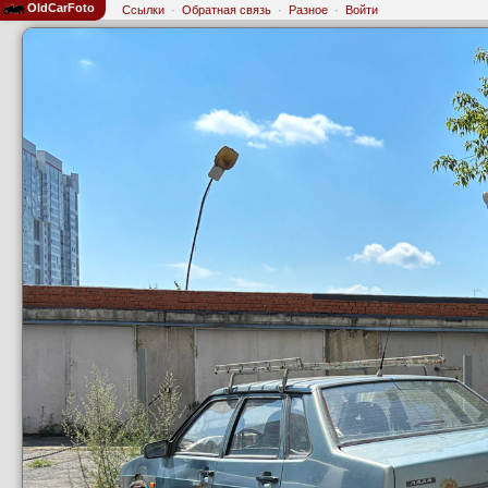
OldCarFoto
Ссылки
·
Обратная связь
·
Разное
·
Войти