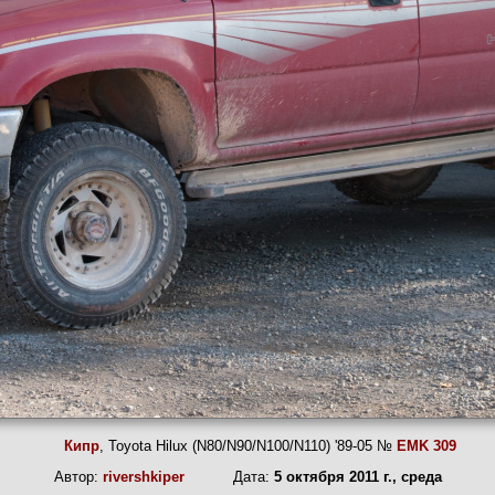
Кипр
, Toyota Hilux (N80/N90/N100/N110) '89-05 №
EMK 309
Автор:
rivershkiper
Дата:
5 октября 2011 г., среда