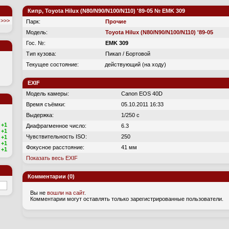
Кипр, Toyota Hilux (N80/N90/N100/N110) '89-05 № EMK 309
>>>
Парк:
Прочие
Модель:
Toyota Hilux (N80/N90/N100/N110) '89-05
Гос. №:
EMK 309
Тип кузова:
Пикап / Бортовой
Текущее состояние:
действующий (на ходу)
EXIF
Модель камеры:
Canon EOS 40D
Время съёмки:
05.10.2011 16:33
Выдержка:
1/250 с
+1
Диафрагменное число:
6.3
+1
Чувствительность ISO:
250
+1
+1
Фокусное расстояние:
41 мм
+1
Показать весь EXIF
Комментарии (0)
Вы не
вошли на сайт
.
Комментарии могут оставлять только зарегистрированные пользователи.