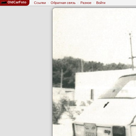
OldCarFoto
Ссылки
·
Обратная связь
·
Разное
·
Войти