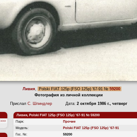
Ливия
,
Polski FIAT 125p (FSO 125p) '67-91 №
59200
Фотография из личной коллекции
Прислал
С. Шпиндлер
Дата:
2 октября 1986 г., четверг
Ливия, Polski FIAT 125p (FSO 125p) '67-91 № 59200
>>>
Парк:
Прочие
Модель:
Polski FIAT 125p (FSO 125p) '67-91
Гос. №:
59200