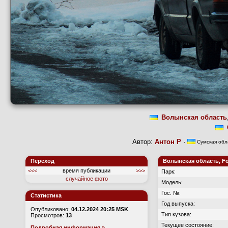
Волынская область
Автор:
Антон Р
·
Сумская обл
Переход
Волынская область, Fo
<<<
время публикации
>>>
Парк:
случайное фото
Модель:
Гос. №:
Статистика
Год выпуска:
Опубликовано:
04.12.2024 20:25 MSK
Тип кузова:
Просмотров:
13
Текущее состояние:
Подробная информация »