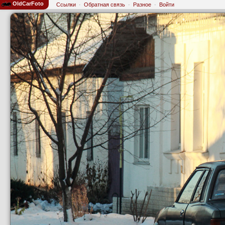
OldCarFoto
Ссылки
·
Обратная связь
·
Разное
·
Войти