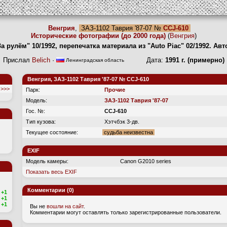
Венгрия
,
ЗАЗ-1102 Таврия '87-07 №
CCJ-610
Исторические фотографии (до 2000 года)
(
Венгрия
)
а рулём" 10/1992, перепечатка материала из "Auto Piac" 02/1992. Ав
Прислал
Belich
·
Дата:
1991 г. (примерно)
Ленинградская область
Венгрия, ЗАЗ-1102 Таврия '87-07 № CCJ-610
>>>
Парк:
Прочие
Модель:
ЗАЗ-1102 Таврия '87-07
Гос. №:
CCJ-610
Тип кузова:
Хэтчбэк 3-дв.
Текущее состояние:
судьба неизвестна
EXIF
Модель камеры:
Canon G2010 series
Показать весь EXIF
Комментарии (0)
+1
+1
+1
Вы не
вошли на сайт
.
Комментарии могут оставлять только зарегистрированные пользователи.