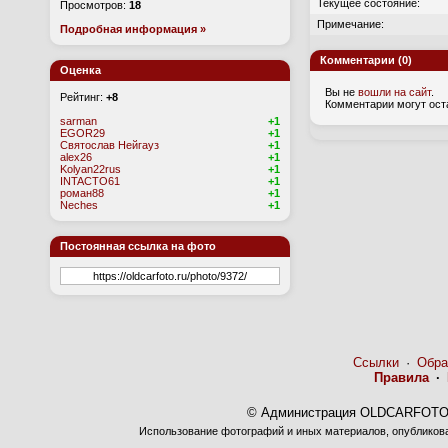
Текущее состояние:
Просмотров:
18
Примечание:
Подробная информация »
Комментарии (0)
Оценка
Вы не
вошли на сайт
.
Рейтинг:
+8
Комментарии могут ост
sarman
+1
EGOR29
+1
Святослав Нейгауз
+1
alex26
+1
Kolyan22rus
+1
INTACTO61
+1
роман88
+1
Neches
+1
Постоянная ссылка на фото
Ссылки
·
Обра
Правила
·
© Администрация OLDCARFOTO 
Использование фотографий и иных материалов, опубликован