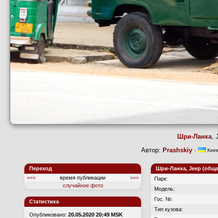
Шри-Ланка
,
Автор:
Prashskiy
·
Кие
Переход
Шри-Ланка, Jeep (обща
<<<
время публикации
>>>
Парк:
случайное фото
Модель:
Гос. №:
Статистика
Тип кузова:
Опубликовано:
20.05.2020 20:49 MSK