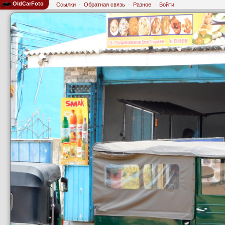
OldCarFoto
Ссылки
·
Обратная связь
·
Разное
·
Войти