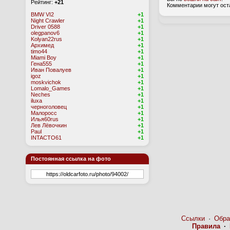
Рейтинг:
+21
Комментарии могут ост
BMW VI2
+1
Night Crawler
+1
Driver 0588
+1
olegpanov6
+1
Kolyan22rus
+1
Архимед
+1
timo44
+1
Miami Boy
+1
Гена555
+1
Иван Повалуев
+1
igoz
+1
moskvichok
+1
Lomalo_Games
+1
Neches
+1
iluxa
+1
черноголовец
+1
Малоросс
+1
Илья60rus
+1
Лев Лёвочкин
+1
Paul
+1
INTACTO61
+1
Постоянная ссылка на фото
Ссылки
·
Обра
Правила
·