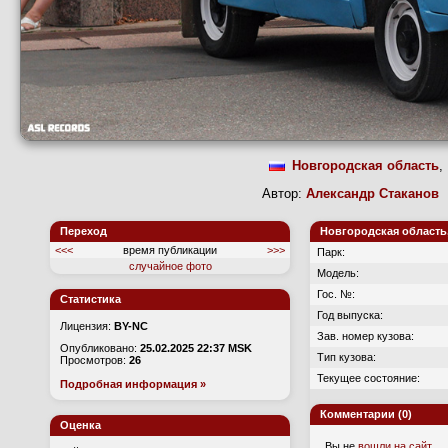
Новгородская область
,
Автор:
Александр Стаканов
Переход
Новгородская область,
<<<
время публикации
>>>
Парк:
случайное фото
Модель:
Гос. №:
Статистика
Год выпуска:
Лицензия:
BY-NC
Зав. номер кузова:
Опубликовано:
25.02.2025 22:37 MSK
Тип кузова:
Просмотров:
26
Текущее состояние:
Подробная информация »
Комментарии (0)
Оценка
Вы не
вошли на сайт
.