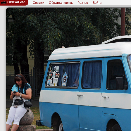
OldCarFoto
Ссылки
·
Обратная связь
·
Разное
·
Войти