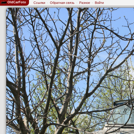
OldCarFoto
Ссылки
·
Обратная связь
·
Разное
·
Войти