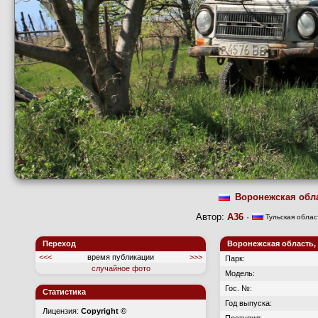
Воронежская обл
Автор:
А36
·
Тульская облас
Переход
Воронежская область, 
<<<
время публикации
>>>
Парк:
случайное фото
Модель:
Гос. №:
Статистика
Год выпуска:
Лицензия:
Copyright ©