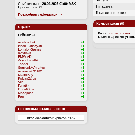
Поступил:
Опубликовано:
20.04.2025 01:00 MSK
Тип кузова:
Просмотров:
28
Текущее состояние:
Подробная информация »
Комментарии (0)
Оценка
Вы не
вошли на сайт
.
Рейтинг:
+16
Комментарии могут ост
moskvichok
+1
Иван Повалуев
+1
Lomalo_Games
+1
alextown
+1
BMW VI2
+1
Asynchron89
+1
Teodor
+1
SemiusLAVkraftus
+1
maximus091182
+1
Miami Boy
+1
Kolyan22rus
+1
Vrn
+1
Гений 4
+1
Илья60rus
+1
Малоросс
+1
Paul
+1
Постоянная ссылка на фото