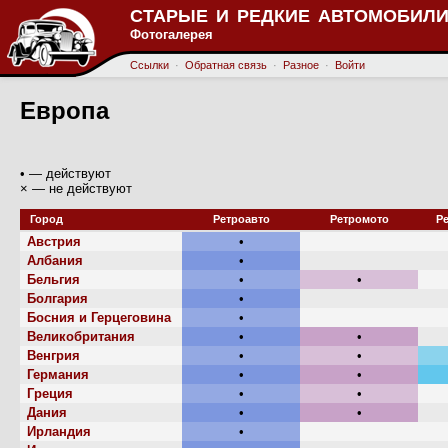
СТАРЫЕ И РЕДКИЕ АВТОМОБИЛИ
Фотогалерея
Ссылки
·
Обратная связь
·
Разное
·
Войти
Европа
• — действуют
× — не действуют
Город
Ретроавто
Ретромото
Р
Австрия
•
Албания
•
Бельгия
•
•
Болгария
•
Босния и Герцеговина
•
Великобритания
•
•
Венгрия
•
•
Германия
•
•
Греция
•
•
Дания
•
•
Ирландия
•