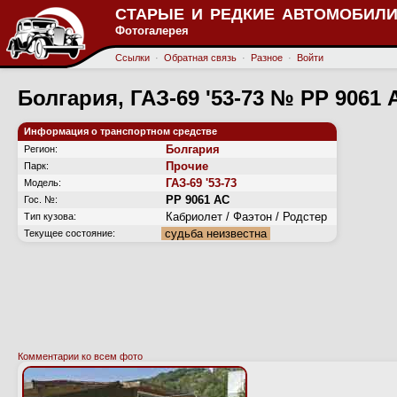
СТАРЫЕ И РЕДКИЕ АВТОМОБИЛИ
Фотогалерея
Ссылки
·
Обратная связь
·
Разное
·
Войти
Болгария, ГАЗ-69 '53-73 № РР 9061 
Информация о транспортном средстве
Болгария
Регион:
Прочие
Парк:
ГАЗ-69 '53-73
Модель:
РР 9061 АС
Гос. №:
Кабриолет / Фаэтон / Родстер
Тип кузова:
судьба неизвестна
Текущее состояние:
Комментарии ко всем фото