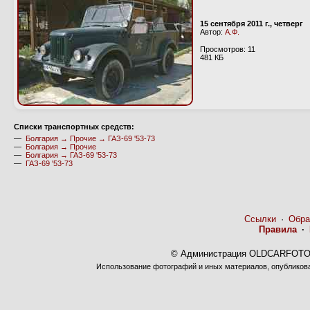
15 сентября 2011 г., четверг
Автор:
А.Ф.
Просмотров: 11
481 КБ
Cписки транспортных средств:
—
Болгария → Прочие → ГАЗ-69 '53-73
—
Болгария → Прочие
—
Болгария → ГАЗ-69 '53-73
—
ГАЗ-69 '53-73
Ссылки
·
Обра
Правила
·
© Администрация OLDCARFOTO 
Использование фотографий и иных материалов, опубликован