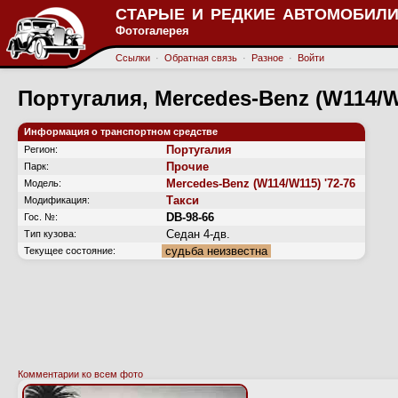
СТАРЫЕ И РЕДКИЕ АВТОМОБИЛИ
Фотогалерея
Ссылки
·
Обратная связь
·
Разное
·
Войти
Португалия, Mercedes-Benz (W114/W
Информация о транспортном средстве
Португалия
Регион:
Прочие
Парк:
Mercedes-Benz (W114/W115) '72-76
Модель:
Такси
Модификация:
DB-98-66
Гос. №:
Седан 4-дв.
Тип кузова:
судьба неизвестна
Текущее состояние:
Комментарии ко всем фото