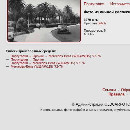
Португалия
—
Историчес
Фото из личной коллек
1970-е гг.
Прислал
Belich
Просмотров: 6
431 КБ
Cписки транспортных средств:
—
Португалия → Прочие → Mercedes-Benz (W114/W115) '72-76
—
Португалия → Прочие
—
Португалия → Mercedes-Benz (W114/W115) '72-76
—
Mercedes-Benz (W114/W115) '72-76
Ссылки
·
Обра
Правила
·
© Администрация OLDCARFOTO 
Использование фотографий и иных материалов, опубликован