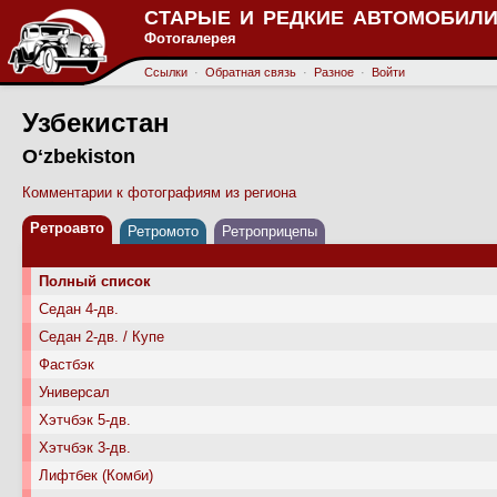
СТАРЫЕ И РЕДКИЕ АВТОМОБИЛИ
Фотогалерея
Ссылки
·
Обратная связь
·
Разное
·
Войти
Узбекистан
Oʻzbekiston
Комментарии к фотографиям из региона
Ретроавто
Ретромото
Ретроприцепы
Полный список
Седан 4-дв.
Седан 2-дв. / Купе
Фастбэк
Универсал
Хэтчбэк 5-дв.
Хэтчбэк 3-дв.
Лифтбек (Комби)