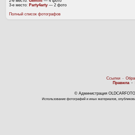
2-е место:
Gemini
— 4 фото
3-е место:
Party4arty
— 2 фото
Полный список фотографов
Ссылки
·
Обра
Правила
·
© Администрация OLDCARFOTO 
Использование фотографий и иных материалов, опубликован