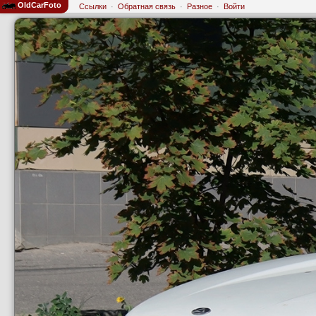
OldCarFoto
Ссылки
·
Обратная связь
·
Разное
·
Войти