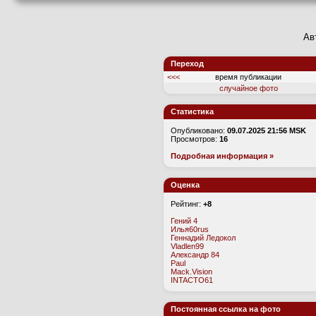
Ав
Переход
<<<
время публикации
случайное фото
Статистика
Опубликовано:
09.07.2025 21:56 MSK
Просмотров:
16
Подробная информация »
Оценка
Рейтинг:
+8
Гений 4
Илья60rus
Геннадий Ледокол
Vladlen99
Александр 84
Paul
Mack.Vision
INTACTO61
Постоянная ссылка на фото