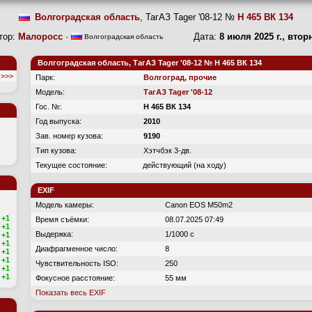
Волгоградская область
, ТагАЗ Tager '08-12 №
Н 465 ВК 134
тор:
Малоросс
·
Дата:
8 июля 2025 г., втор
Волгоградская область
Волгоградская область, ТагАЗ Tager '08-12 № Н 465 ВК 134
>>>
Парк:
Волгоград, прочие
Модель:
ТагАЗ Tager '08-12
Гос. №:
Н 465 ВК 134
Год выпуска:
2010
Зав. номер кузова:
9190
Тип кузова:
Хэтчбэк 3-дв.
Текущее состояние:
действующий (на ходу)
EXIF
Модель камеры:
Canon EOS M50m2
+1
Время съёмки:
08.07.2025 07:49
+1
Выдержка:
1/1000 с
+1
+1
Диафрагменное число:
8
+1
+1
Чувствительность ISO:
250
+1
+1
Фокусное расстояние:
55 мм
Показать весь EXIF