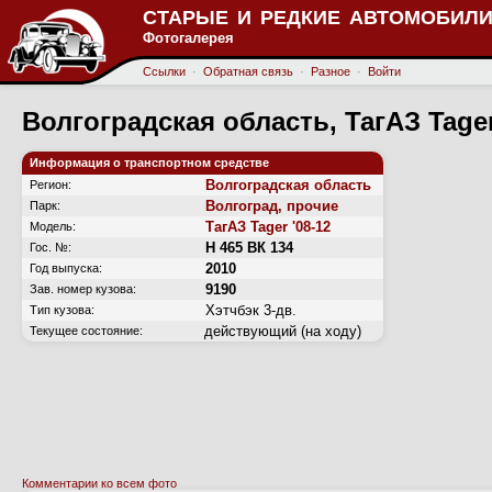
СТАРЫЕ И РЕДКИЕ АВТОМОБИЛИ
Фотогалерея
Ссылки
·
Обратная связь
·
Разное
·
Войти
Волгоградская область, ТагАЗ Tager
Информация о транспортном средстве
Волгоградская область
Регион:
Волгоград, прочие
Парк:
ТагАЗ Tager '08-12
Модель:
Н 465 ВК 134
Гос. №:
2010
Год выпуска:
9190
Зав. номер кузова:
Хэтчбэк 3-дв.
Тип кузова:
действующий (на ходу)
Текущее состояние:
Комментарии ко всем фото