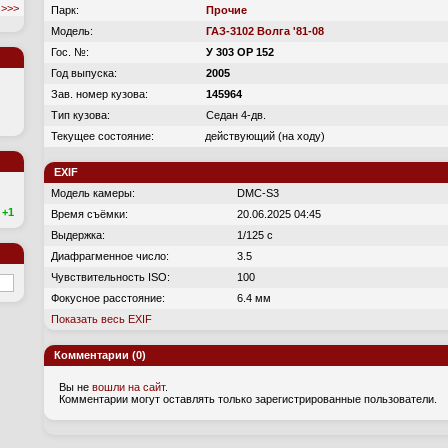
>>>
Парк:
Прочие
Модель:
ГАЗ-3102 Волга '81-08
Гос. №:
У 303 ОР 152
Год выпуска:
2005
Зав. номер кузова:
145964
Тип кузова:
Седан 4-дв.
Текущее состояние:
действующий (на ходу)
EXIF
Модель камеры:
DMC-S3
+1
Время съёмки:
20.06.2025 04:45
Выдержка:
1/125 с
Диафрагменное число:
3.5
Чувствительность ISO:
100
Фокусное расстояние:
6.4 мм
Показать весь EXIF
Комментарии (0)
Вы не
вошли на сайт
.
Комментарии могут оставлять только зарегистрированные пользователи.