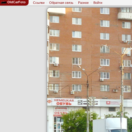
OldCarFoto
Ссылки
·
Обратная связь
·
Разное
·
Войти