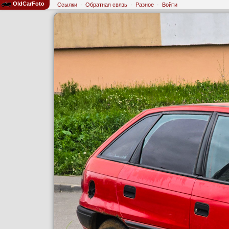
OldCarFoto
Ссылки
·
Обратная связь
·
Разное
·
Войти