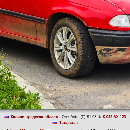
Калининградская область
, Opel Astra (F) '91-98 №
К 042 АХ 123
Татарстан