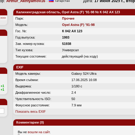
ор:
Arthur_Akhtyamov16
·
Дата:
17 июня 2025 г., вто
Татарстан
Калининградская область, Opel Astra (F) '91-98 № К 042 АХ 123
>>>
Парк:
Прочие
Модель:
Opel Astra (F) '91-98
Гос. №:
К 042 АХ 123
Год выпуска:
1993
Зав. номер кузова:
51938
Тип кузова:
Универсал
Текущее состояние:
действующий (на ходу)
EXIF
Модель камеры:
Galaxy S24 Ultra
Время съёмки:
17.06.2025 16:08
+1
Выдержка:
1/180 с
+1
Диафрагменное число:
2.4
Чувствительность ISO:
50
Фокусное расстояние:
7.9 мм
Показать весь EXIF
Комментарии (0)
Вы не
вошли на сайт
.