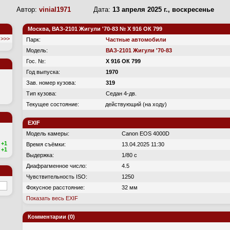
Автор:
vinial1971
Дата:
13 апреля 2025 г., воскресенье
Москва, ВАЗ-2101 Жигули '70-83 № Х 916 ОК 799
>>>
Парк:
Частные автомобили
Модель:
ВАЗ-2101 Жигули '70-83
Гос. №:
Х 916 ОК 799
Год выпуска:
1970
Зав. номер кузова:
319
Тип кузова:
Седан 4-дв.
Текущее состояние:
действующий (на ходу)
EXIF
Модель камеры:
Canon EOS 4000D
+1
Время съёмки:
13.04.2025 11:30
+1
Выдержка:
1/80 с
Диафрагменное число:
4.5
Чувствительность ISO:
1250
Фокусное расстояние:
32 мм
Показать весь EXIF
Комментарии (0)