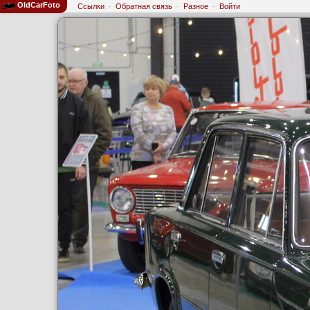
OldCarFoto
Ссылки
·
Обратная связь
·
Разное
·
Войти