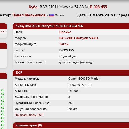
Куба
, ВАЗ-21011 Жигули '74-83 №
B 023 455
Автор:
Павел Мельников
·
Дата:
11 марта 2015 г., сред
Москва
Куба, ВАЗ-21011 Жигули '74-83 № B 023 455
>>>
Парк:
Прочие
Модель:
ВАЗ-21011 Жигули '74-83
Модификация:
Такси
Гос. №:
B 023 455
Тип кузова:
Седан 4-дв.
Текущее состояние:
действующий (на ходу)
EXIF
Модель камеры:
Canon EOS 5D Mark II
Время съёмки:
11.03.2015 21:04
+1
Выдержка:
1/1000 с
+1
Диафрагменное число:
8
+1
+1
Чувствительность ISO:
250
+1
+1
Фокусное расстояние:
70 мм
+1
+1
Показать весь EXIF
+1
+1
+1
Комментарии (0)
+1