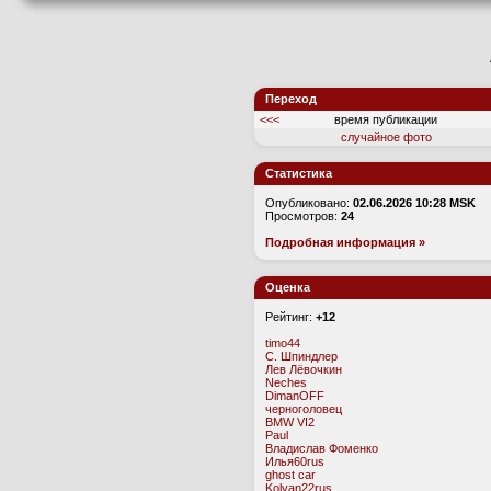
Переход
<<<
время публикации
случайное фото
Статистика
Опубликовано:
02.06.2026 10:28 MSK
Просмотров:
24
Подробная информация »
Оценка
Рейтинг:
+12
timo44
С. Шпиндлер
Лев Лёвочкин
Neches
DimanOFF
черноголовец
BMW VI2
Paul
Владислав Фоменко
Илья60rus
ghost car
Kolyan22rus