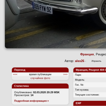
Франция
, Peugeo
Автор:
alex26
·
Д
Израиль
Переход
Франция, Peugeot 404 C
<<<
время публикации
>>>
Парк:
случайное фото
Модель:
Гос. №:
Статистика
Тип кузова:
Опубликовано:
02.03.2020 20:29 MSK
Текущее состояние:
Просмотров:
14
Подробная информация »
EXIF