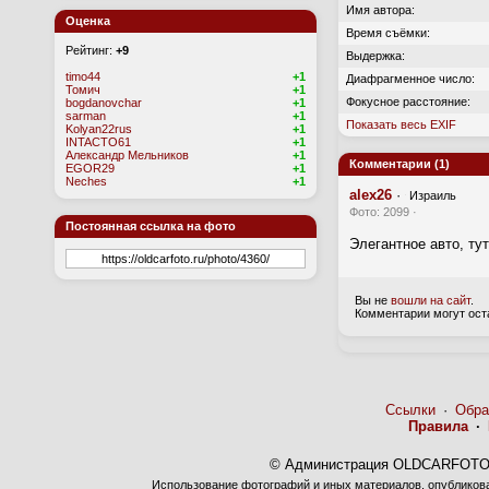
Имя автора:
Оценка
Время съёмки:
Рейтинг:
+9
Выдержка:
timo44
+1
Диафрагменное число:
Томич
+1
Фокусное расстояние:
bogdanovchar
+1
sarman
+1
Показать весь EXIF
Kolyan22rus
+1
INTACTO61
+1
Александр Мельников
+1
Комментарии (1)
EGOR29
+1
Neches
+1
alex26
·
Израиль
Фото: 2099 ·
Постоянная ссылка на фото
Элегантное авто, тут 
Вы не
вошли на сайт
.
Комментарии могут ост
Ссылки
·
Обра
Правила
·
© Администрация OLDCARFOTO 
Использование фотографий и иных материалов, опубликован