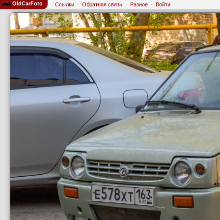
OldCarFoto
Ссылки
·
Обратная связь
·
Разное
·
Войти