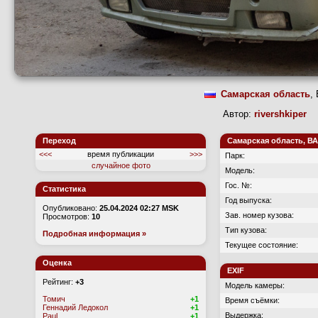
Самарская область
,
Автор:
rivershkiper
Переход
Самарская область, ВАЗ
<<<
время публикации
>>>
Парк:
случайное фото
Модель:
Гос. №:
Статистика
Год выпуска:
Опубликовано:
25.04.2024 02:27 MSK
Зав. номер кузова:
Просмотров:
10
Тип кузова:
Подробная информация »
Текущее состояние:
Оценка
EXIF
Рейтинг:
+3
Модель камеры:
Томич
+1
Время съёмки:
Геннадий Ледокол
+1
Выдержка:
Paul
+1