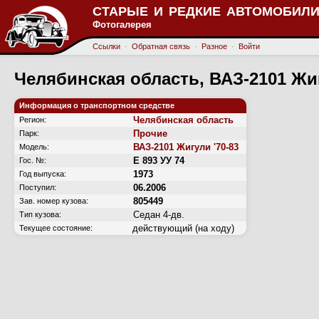
СТАРЫЕ И РЕДКИЕ АВТОМОБИЛИ
Фотогалерея
Ссылки
·
Обратная связь
·
Разное
·
Войти
Челябинская область, ВАЗ-2101 Жиг
Информация о транспортном средстве
Челябинская область
Регион:
Прочие
Парк:
ВАЗ-2101 Жигули '70-83
Модель:
Е 893 УУ 74
Гос. №:
1973
Год выпуска:
06.2006
Поступил:
805449
Зав. номер кузова:
Седан 4-дв.
Тип кузова:
действующий (на ходу)
Текущее состояние: