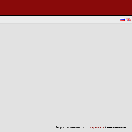
Второстепенные фото:
скрывать
/
показывать