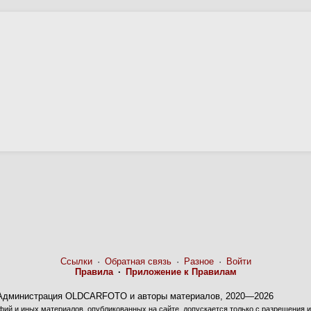
Ссылки
·
Обратная связь
·
Разное
·
Войти
Правила
·
Приложение к Правилам
Администрация OLDCARFOTO и авторы материалов, 2020—2026
ий и иных материалов, опубликованных на сайте, допускается только с разрешения и