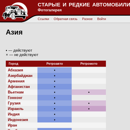
СТАРЫЕ И РЕДКИЕ АВТОМОБИЛИ
Фотогалерея
Ссылки
·
Обратная связь
·
Разное
·
Войти
Азия
• — действуют
× — не действуют
Город
Ретроавто
Ретромото
Абхазия
•
Азербайджан
•
Армения
•
Афганистан
•
Вьетнам
•
•
Гонконг
•
Грузия
•
•
Израиль
•
•
Индия
•
Индонезия
•
Иран