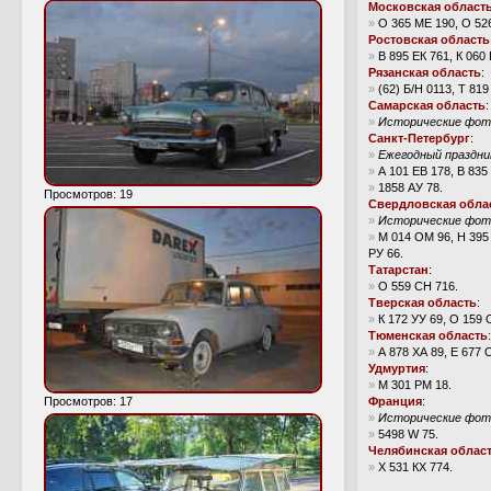
Московская област
»
О 365 МЕ 190, О 52
Ростовская область
»
В 895 ЕК 761, К 060 
Рязанская область
:
»
(62) Б/Н 0113, Т 819
Самарская область
:
»
Исторические фото
Санкт-Петербург
:
»
Ежегодный праздни
»
А 101 ЕВ 178, В 835
»
1858 АУ 78.
Просмотров: 19
Свердловская обла
»
Исторические фото
»
М 014 ОМ 96, Н 395 
РУ 66.
Татарстан
:
»
О 559 СН 716.
Тверская область
:
»
К 172 УУ 69, О 159 
Тюменская область
:
»
А 878 ХА 89, Е 677 
Удмуртия
:
»
М 301 РМ 18.
Просмотров: 17
Франция
:
»
Исторические фото
»
5498 W 75.
Челябинская облас
»
Х 531 КХ 774.