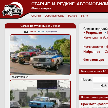
СТАРЫЕ И РЕДКИЕ АВТОМОБИЛИ
Фотогалерея
Ссылки
·
Обратная связь
·
Разное
·
Войти
Самые популярные за 24 часа
Списки моделей
все
·
авто
·
мото
·
прицепы
•
•
Ретроавто
Изменения в ба
Комментарии к 
Избранное
·
С
Фотоконкурс
Быстрый поиск ТС
Просмотров: 23
Номер:
Новые фотографии
Просмотр фотогр
Самая новая фотограф