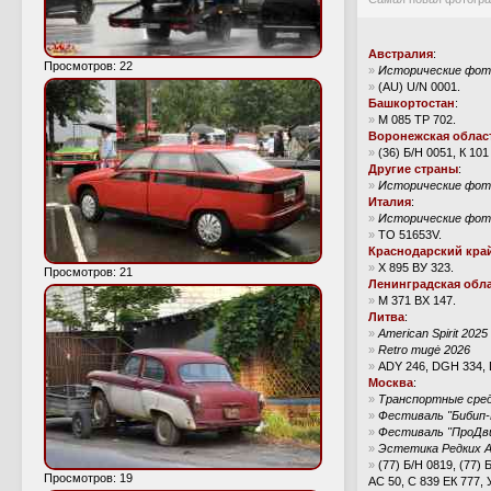
Австралия
:
Просмотров: 22
»
Исторические фото
»
(AU) U/N 0001.
Башкортостан
:
»
М 085 ТР 702.
Воронежская облас
»
(36) Б/Н 0051, К 101
Другие страны
:
»
Исторические фото
Италия
:
»
Исторические фото
»
TO 51653V.
Краснодарский кра
»
Х 895 ВУ 323.
Просмотров: 21
Ленинградская обл
»
М 371 ВХ 147.
Литва
:
»
American Spirit 2025
»
Retro mugė 2026
»
ADY 246, DGH 334, 
Москва
:
»
Транспортные сред
»
Фестиваль "Бибип-
»
Фестиваль "ПроДв
»
Эстетика Редких 
»
(77) Б/Н 0819, (77)
Просмотров: 19
АС 50, С 839 ЕК 777, 